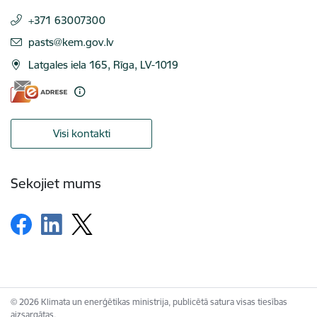
+371 63007300
E-pasts:
pasts@kem.gov.lv
Latgales iela 165, Rīga, LV-1019
Visi kontakti
Sekojiet mums
© 2026 Klimata un enerģētikas ministrija, publicētā satura visas tiesības
aizsargātas.