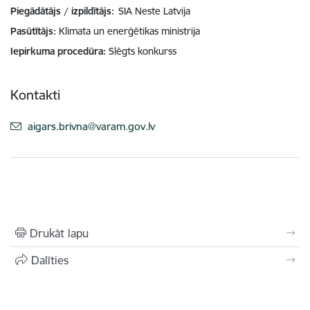
Piegādātājs / izpildītājs:
SIA Neste Latvija
Pasūtītājs
Klimata un enerģētikas ministrija
Iepirkuma procedūra
Slēgts konkurss
Kontakti
E-pasts:
aigars.brivna@varam.gov.lv
Drukāt lapu
Dalīties