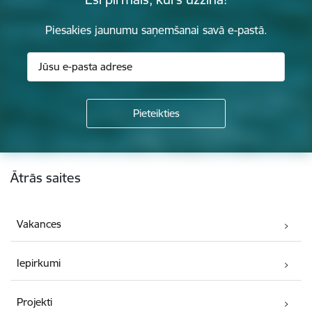
Piesakies jaunumu saņemšanai savā e-pastā.
Kājene
Ātrās saites
Vakances
Iepirkumi
Projekti