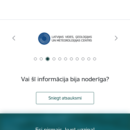
Vai šī informācija bija noderīga?
Sniegt atsauksmi
Esi pirmais, kurš uzzina!