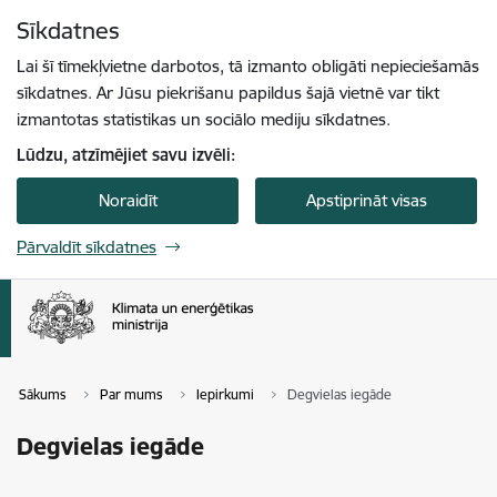
Pāriet uz lapas saturu
Sīkdatnes
Spied
lai meklētu
Enter
Lai šī tīmekļvietne darbotos, tā izmanto obligāti nepieciešamās
sīkdatnes. Ar Jūsu piekrišanu papildus šajā vietnē var tikt
izmantotas statistikas un sociālo mediju sīkdatnes.
Lūdzu, atzīmējiet savu izvēli:
Noraidīt
Apstiprināt visas
Pārvaldīt sīkdatnes
Sākums
Par mums
Iepirkumi
Degvielas iegāde
Degvielas iegāde