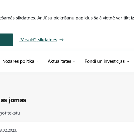
iešamās sīkdatnes. Ar Jūsu piekrišanu papildus šajā vietnē var tikt i
Pārvaldīt sīkdatnes
Nozares politika
Aktualitātes
Fondi un investīcijas
bas jomas
ņot tekstu
28.02.2023.