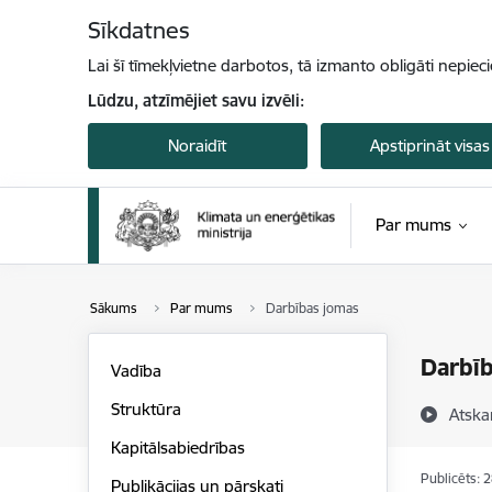
Pāriet uz lapas saturu
Sīkdatnes
Lai šī tīmekļvietne darbotos, tā izmanto obligāti nepiec
Lūdzu, atzīmējiet savu izvēli:
Noraidīt
Apstiprināt visas
Par mums
Sākums
Par mums
Darbības jomas
Darbī
Vadība
Struktūra
Atska
Kapitālsabiedrības
Publicēts: 
Publikācijas un pārskati