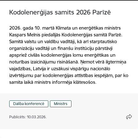
Kodolenerģijas samits 2026 Parīzē
2026. gada 10. martā Klimata un enerģētikas ministrs
Kaspars Melnis piedalījās Kodolenerģijas samitā Parīzē.
Samitā valstu un valdību vadītāji, kā arī starptautisko
organizāciju vadītāji un finanšu institūciju pārstāvji
apspriež civilās kodolenerģijas lomu enerģētikas un
noturības izaicinājumu risināšanā. Ņemot vērā ilgtermiņa
vajadzības, Latvija ir uzsākusi vispārīgu nacionālo
izvērtējumu par kodolenerģijas attīstības iespējām, par ko
samita laikā ministrs informēja klātesošos.
Dalība konferencē
Ministrs
Publicēts: 10.03.2026.