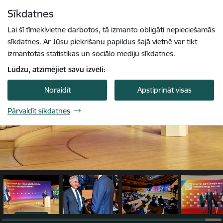
Pāriet uz lapas saturu
Sīkdatnes
1 / 4
Spied
lai meklētu
Enter
Lai šī tīmekļvietne darbotos, tā izmanto obligāti nepieciešamās
sīkdatnes. Ar Jūsu piekrišanu papildus šajā vietnē var tikt
izmantotas statistikas un sociālo mediju sīkdatnes.
Lūdzu, atzīmējiet savu izvēli:
Noraidīt
Apstiprināt visas
Pārvaldīt sīkdatnes