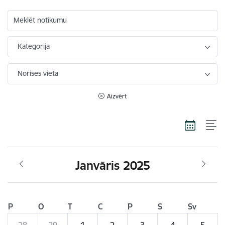
Meklēt notikumu
Kategorija
Norises vieta
Aizvērt
Janvāris 2025
P
O
T
C
P
S
Sv
28
29
1
2
3
4
5