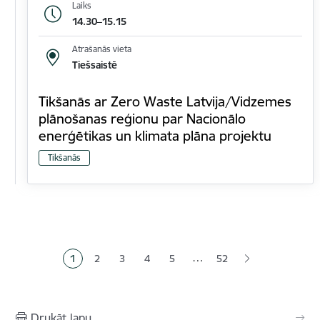
Laiks
14.30–15.15
Atrašanās vieta
Tiešsaistē
Tikšanās ar Zero Waste Latvija/Vidzemes
plānošanas reģionu par Nacionālo
enerģētikas un klimata plāna projektu
Tikšanās
Lapošana
…
1
2
3
4
5
52
Pašreizējā lapa
Lapa
Lapa
Lapa
Lapa
Drukāt lapu