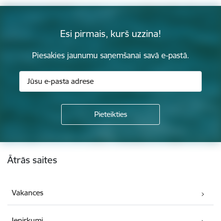
Esi pirmais, kurš uzzina!
Piesakies jaunumu saņemšanai savā e-pastā.
Kājene
Ātrās saites
Vakances
Iepirkumi