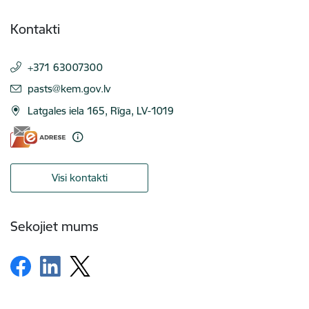
Kontakti
+371 63007300
E-pasts:
pasts@kem.gov.lv
Latgales iela 165, Rīga, LV-1019
Visi kontakti
Sekojiet mums