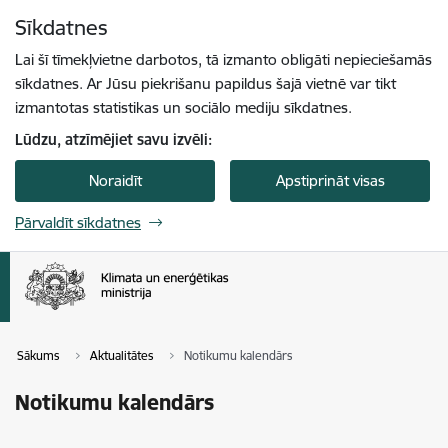
Pāriet uz lapas saturu
Sīkdatnes
Spied
lai meklētu
Enter
Lai šī tīmekļvietne darbotos, tā izmanto obligāti nepieciešamās
sīkdatnes. Ar Jūsu piekrišanu papildus šajā vietnē var tikt
izmantotas statistikas un sociālo mediju sīkdatnes.
Lūdzu, atzīmējiet savu izvēli:
Noraidīt
Apstiprināt visas
Pārvaldīt sīkdatnes
Sākums
Aktualitātes
Notikumu kalendārs
Notikumu kalendārs