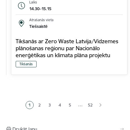
Laiks
14.30–15.15
Atrašanās vieta
Tiešsaistē
Tikšanās ar Zero Waste Latvija/Vidzemes
plānošanas reģionu par Nacionālo
enerģētikas un klimata plāna projektu
Tikšanās
Lapošana
…
1
2
3
4
5
52
Pašreizējā lapa
Lapa
Lapa
Lapa
Lapa
Drukāt lapu