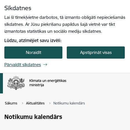
Pāriet uz lapas saturu
Sīkdatnes
Spied
lai meklētu
Enter
Lai šī tīmekļvietne darbotos, tā izmanto obligāti nepieciešamās
sīkdatnes. Ar Jūsu piekrišanu papildus šajā vietnē var tikt
izmantotas statistikas un sociālo mediju sīkdatnes.
Lūdzu, atzīmējiet savu izvēli:
Noraidīt
Apstiprināt visas
Pārvaldīt sīkdatnes
Sākums
Aktualitātes
Notikumu kalendārs
Notikumu kalendārs