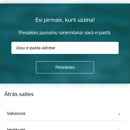
Esi pirmais, kurš uzzina!
Piesakies jaunumu saņemšanai savā e-pastā.
Kājene
Ātrās saites
Vakances
Iepirkumi