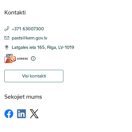
Kontakti
+371 63007300
E-pasts:
pasts@kem.gov.lv
Latgales iela 165, Rīga, LV-1019
Visi kontakti
Sekojiet mums