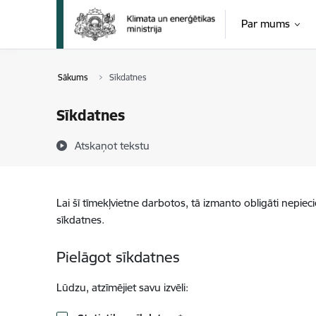
Pāriet uz lapas saturu
Par mums
Sākums
Sīkdatnes
Sīkdatnes
Atskaņot tekstu
Lai šī tīmekļvietne darbotos, tā izmanto obligāti nepiec
sīkdatnes.
Pielāgot sīkdatnes
Lūdzu, atzīmējiet savu izvēli: