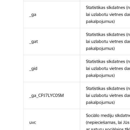
Statistikas sīkdatnes (
_ga
lai uzlabotu vietnes d
pakalpojumus)
Statistikas sīkdatnes (
_gat
lai uzlabotu vietnes d
pakalpojumus)
Statistikas sīkdatnes (
_gid
lai uzlabotu vietnes d
pakalpojumus)
Statistikas sīkdatnes (
_ga_CPJ7LYC0SM
lai uzlabotu vietnes d
pakalpojumus)
Sociālo mediju sīkdatn
uvc
(nepieciešamas, lai Jūs 
ar saturu sociālajos tīk