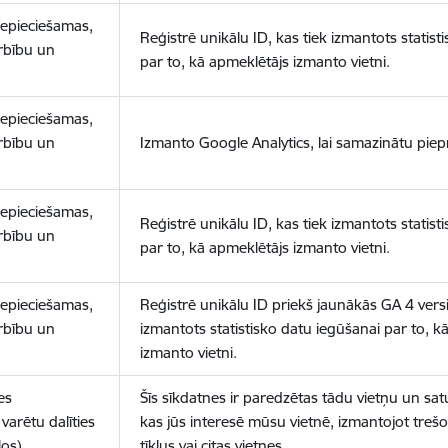
nepieciešamas,
Reģistrē unikālu ID, kas tiek izmantots statist
arbību un
par to, kā apmeklētājs izmanto vietni.
nepieciešamas,
arbību un
Izmanto Google Analytics, lai samazinātu piep
nepieciešamas,
Reģistrē unikālu ID, kas tiek izmantots statist
arbību un
par to, kā apmeklētājs izmanto vietni.
nepieciešamas,
Reģistrē unikālu ID priekš jaunākās GA 4 versij
arbību un
izmantots statistisko datu iegūšanai par to, k
izmanto vietni.
es
Šīs sīkdatnes ir paredzētas tādu vietņu un sat
varētu dalīties
kas jūs interesē mūsu vietnē, izmantojot treš
los)
tīklus vai citas vietnes.