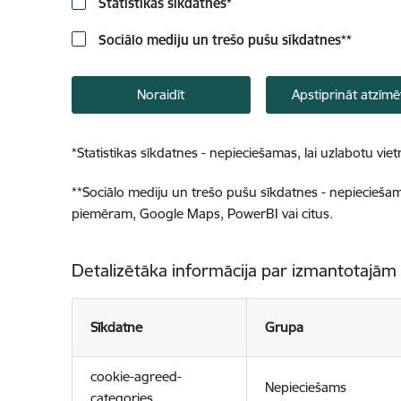
Statistikas sīkdatnes
*
Sociālo mediju un trešo pušu sīkdatnes
**
Noraidīt
Apstiprināt atzīmē
*
Statistikas sīkdatnes - nepieciešamas, lai uzlabotu v
**
Sociālo mediju un trešo pušu sīkdatnes - nepieciešamas
piemēram, Google Maps, PowerBI vai citus.
Detalizētāka informācija par izmantotajām
Sīkdatne
Grupa
cookie-agreed-
Nepieciešams
categories