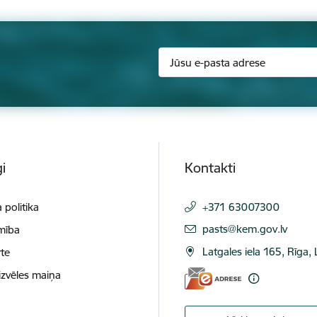
i
Kontakti
 politika
+371 63007300
E-pasts:
pasts@kem.gov.lv
mība
Latgales iela 165, Rīga,
te
izvēles maiņa