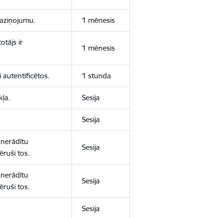
 paziņojumu.
1 mēnesis
otājs ir
1 mēnesis
 autentificētos.
1 stunda
kļa.
Sesija
Sesija
 nerādītu
Sesija
ēruši tos.
 nerādītu
Sesija
ēruši tos.
Sesija