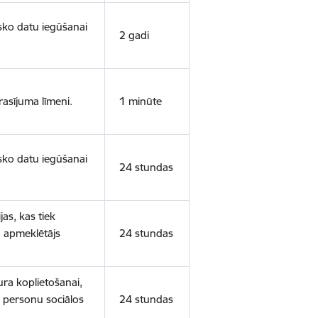
isko datu iegūšanai
2 gadi
rasījuma līmeni.
1 minūte
isko datu iegūšanai
24 stundas
as, kas tiek
ā apmeklētājs
24 stundas
ura koplietošanai,
o personu sociālos
24 stundas