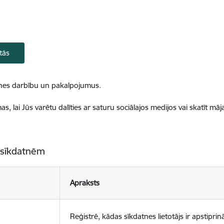
tās
ietnes darbību un pakalpojumus.
, lai Jūs varētu dalīties ar saturu sociālajos medijos vai skatīt mā
 sīkdatnēm
Apraksts
Reģistrē, kādas sīkdatnes lietotājs ir apstiprinā