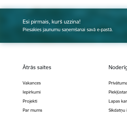
Esi pirmais, kurš uzzina!
Piesakies jaunumu saņemšanai savā e-pastā.
Kājene
Ātrās saites
Noderīg
Vakances
Privātuma
Iepirkumi
Piekļūsta
Projekti
Lapas kar
Par mums
Sīkdatņu 