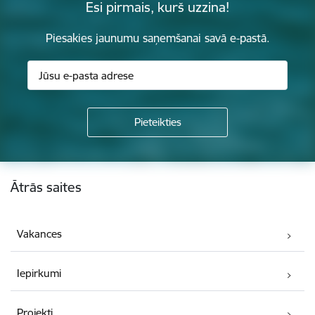
Esi pirmais, kurš uzzina!
Piesakies jaunumu saņemšanai savā e-pastā.
Kājene
Ātrās saites
Vakances
Iepirkumi
Projekti