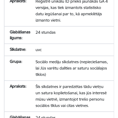
Reģistrē unikālu ID priekš jaunākās GA 4
versijas, kas tiek izmantots statistisko
datu iegūšanai par to, kā apmeklētājs
izmanto vietni.
24 stundas
uvc
Sociālo mediju sīkdatnes (nepieciešamas,
lai Jūs varētu dalīties ar saturu sociālajos
tīklos)
Šīs sīkdatnes ir paredzētas tādu vietņu
un satura koplietošanai, kas jūs interesē
mūsu vietnē, izmantojot trešo personu
sociālos tīklus vai citas vietnes.
24 stundas