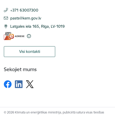
+371 63007300
E-pasts:
pasts@kem.gov.lv
Latgales iela 165, Rīga, LV-1019
Visi kontakti
Sekojiet mums
© 2026 Klimata un enerģētikas ministrija, publicētā satura visas tiesības