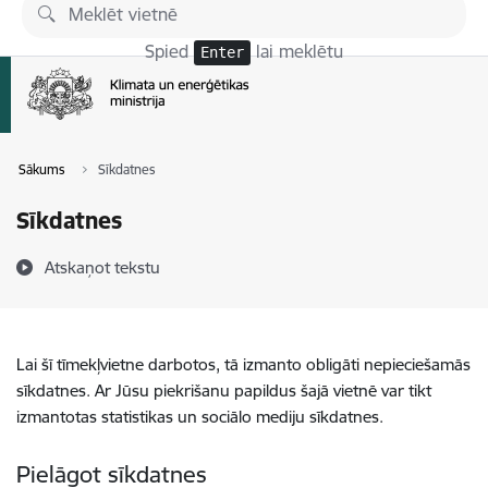
Pāriet uz lapas saturu
Spied
lai meklētu
Enter
Sākums
Sīkdatnes
Sīkdatnes
Atskaņot tekstu
Lai šī tīmekļvietne darbotos, tā izmanto obligāti nepieciešamās
sīkdatnes. Ar Jūsu piekrišanu papildus šajā vietnē var tikt
izmantotas statistikas un sociālo mediju sīkdatnes.
Pielāgot sīkdatnes