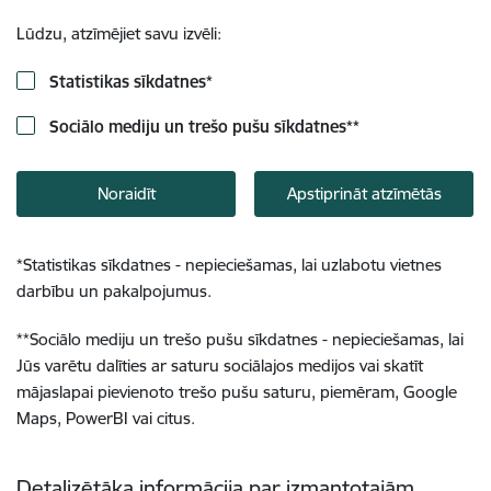
Lūdzu, atzīmējiet savu izvēli:
Statistikas sīkdatnes
*
Sociālo mediju un trešo pušu sīkdatnes
**
Noraidīt
Apstiprināt atzīmētās
*
Statistikas sīkdatnes - nepieciešamas, lai uzlabotu vietnes
darbību un pakalpojumus.
**
Sociālo mediju un trešo pušu sīkdatnes - nepieciešamas, lai
Jūs varētu dalīties ar saturu sociālajos medijos vai skatīt
mājaslapai pievienoto trešo pušu saturu, piemēram, Google
Maps, PowerBI vai citus.
Detalizētāka informācija par izmantotajām