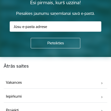
Esi pirmais, kurš uzzina!
Piesakies jaunumu saņemšanai savā e-pastā.
Kājene
Ātrās saites
Vakances
Iepirkumi
Projekti