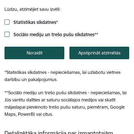
Lūdzu, atzīmējiet savu izvēli:
Statistikas sīkdatnes
*
Sociālo mediju un trešo pušu sīkdatnes
**
Noraidīt
Apstiprināt atzīmētās
*
Statistikas sīkdatnes - nepieciešamas, lai uzlabotu vietnes
darbību un pakalpojumus.
**
Sociālo mediju un trešo pušu sīkdatnes - nepieciešamas, lai
Jūs varētu dalīties ar saturu sociālajos medijos vai skatīt
mājaslapai pievienoto trešo pušu saturu, piemēram, Google
Maps, PowerBI vai citus.
Detalizētāka informācija par izmantotajām