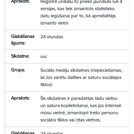
Reģistrē unikālu ID priekš jaunākās GA 4
versijas, kas tiek izmantots statistisko
datu iegūšanai par to, kā apmeklētājs
izmanto vietni.
24 stundas
uvc
Sociālo mediju sīkdatnes (nepieciešamas,
lai Jūs varētu dalīties ar saturu sociālajos
tīklos)
Šīs sīkdatnes ir paredzētas tādu vietņu
un satura koplietošanai, kas jūs interesē
mūsu vietnē, izmantojot trešo personu
sociālos tīklus vai citas vietnes.
24 stundas