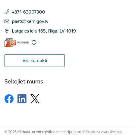
+371 63007300
E-pasts:
pasts@kem.gov.lv
Latgales iela 165, Rīga, LV-1019
Visi kontakti
Sekojiet mums
© 2026 Klimata un enerģētikas ministrija, publicētā satura visas tiesības