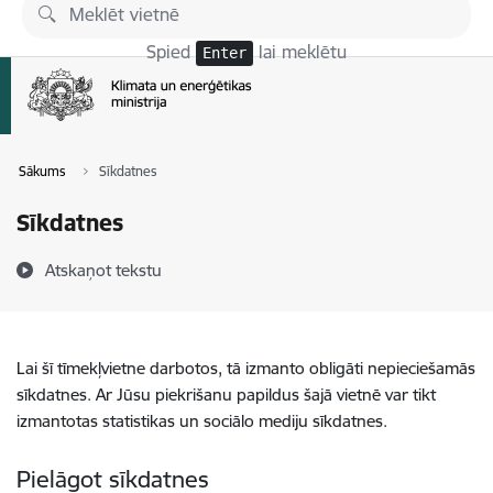
Pāriet uz lapas saturu
Spied
lai meklētu
Enter
Sākums
Sīkdatnes
Sīkdatnes
Atskaņot tekstu
Lai šī tīmekļvietne darbotos, tā izmanto obligāti nepieciešamās
sīkdatnes. Ar Jūsu piekrišanu papildus šajā vietnē var tikt
izmantotas statistikas un sociālo mediju sīkdatnes.
Pielāgot sīkdatnes