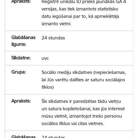
Reģistrē unikālu ID priekš jaunākās GA 4
versijas, kas tiek izmantots statistisko
datu iegūšanai par to, kā apmeklētājs
izmanto vietni.
24 stundas
uvc
Sociālo mediju sīkdatnes (nepieciešamas,
lai Jūs varētu dalīties ar saturu sociālajos
tīklos)
Šīs sīkdatnes ir paredzētas tādu vietņu
un satura koplietošanai, kas jūs interesē
mūsu vietnē, izmantojot trešo personu
sociālos tīklus vai citas vietnes.
24 stundas