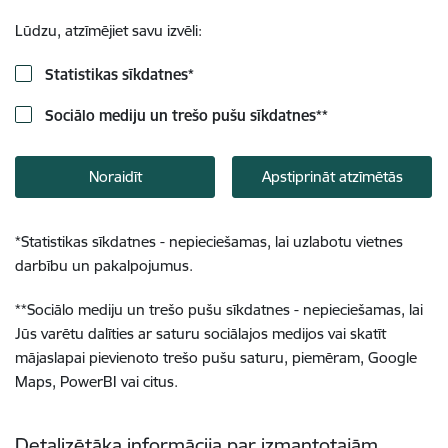
Lūdzu, atzīmējiet savu izvēli:
Statistikas sīkdatnes
*
Sociālo mediju un trešo pušu sīkdatnes
**
Noraidīt
Apstiprināt atzīmētās
*
Statistikas sīkdatnes - nepieciešamas, lai uzlabotu vietnes
darbību un pakalpojumus.
**
Sociālo mediju un trešo pušu sīkdatnes - nepieciešamas, lai
Jūs varētu dalīties ar saturu sociālajos medijos vai skatīt
mājaslapai pievienoto trešo pušu saturu, piemēram, Google
Maps, PowerBI vai citus.
Detalizētāka informācija par izmantotajām