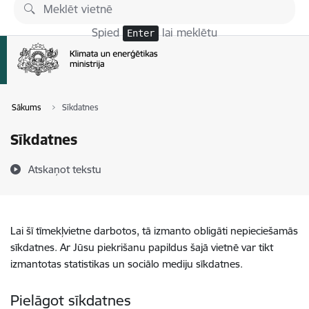
Pāriet uz lapas saturu
Spied
lai meklētu
Enter
Sākums
Sīkdatnes
Sīkdatnes
Atskaņot tekstu
Lai šī tīmekļvietne darbotos, tā izmanto obligāti nepieciešamās
sīkdatnes. Ar Jūsu piekrišanu papildus šajā vietnē var tikt
izmantotas statistikas un sociālo mediju sīkdatnes.
Pielāgot sīkdatnes