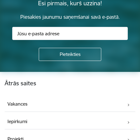
Esi pirmais, kurš uzzina!
Piesakies jaunumu saņemšanai savā e-pastā.
Kājene
Ātrās saites
Vakances
Iepirkumi
Projekti