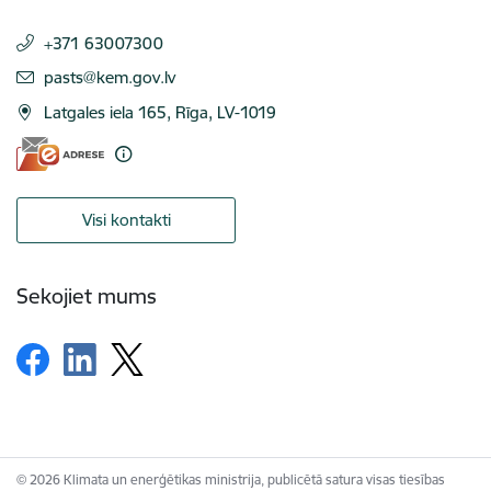
+371 63007300
E-pasts:
pasts@kem.gov.lv
Latgales iela 165, Rīga, LV-1019
Visi kontakti
Sekojiet mums
© 2026 Klimata un enerģētikas ministrija, publicētā satura visas tiesības