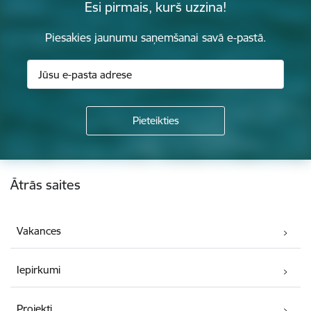
Esi pirmais, kurš uzzina!
Piesakies jaunumu saņemšanai savā e-pastā.
Kājene
Ātrās saites
Vakances
Iepirkumi
Projekti