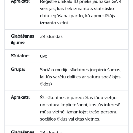
Reģistrē unikālu ID priekš jaunākās GA 4
versijas, kas tiek izmantots statistisko
datu iegūšanai par to, kā apmeklētājs
izmanto vietni.
24 stundas
uvc
Sociālo mediju sīkdatnes (nepieciešamas,
lai Jūs varētu dalīties ar saturu sociālajos
tīklos)
Šīs sīkdatnes ir paredzētas tādu vietņu
un satura koplietošanai, kas jūs interesē
mūsu vietnē, izmantojot trešo personu
sociālos tīklus vai citas vietnes.
24 stundas