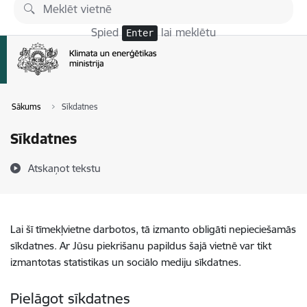
Pāriet uz lapas saturu
Spied
lai meklētu
Enter
Sākums
Sīkdatnes
Sīkdatnes
Atskaņot tekstu
Lai šī tīmekļvietne darbotos, tā izmanto obligāti nepieciešamās
sīkdatnes. Ar Jūsu piekrišanu papildus šajā vietnē var tikt
izmantotas statistikas un sociālo mediju sīkdatnes.
Pielāgot sīkdatnes