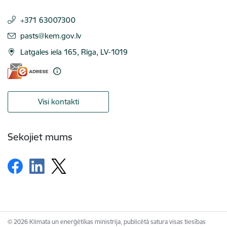
+371 63007300
E-pasts:
pasts@kem.gov.lv
Latgales iela 165, Rīga, LV-1019
Visi kontakti
Sekojiet mums
© 2026 Klimata un enerģētikas ministrija, publicētā satura visas tiesības