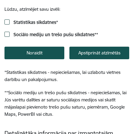
Lūdzu, atzīmējiet savu izvēli:
Statistikas sīkdatnes
*
Sociālo mediju un trešo pušu sīkdatnes
**
Noraidīt
Apstiprināt atzīmētās
*
Statistikas sīkdatnes - nepieciešamas, lai uzlabotu vietnes
darbību un pakalpojumus.
**
Sociālo mediju un trešo pušu sīkdatnes - nepieciešamas, lai
Jūs varētu dalīties ar saturu sociālajos medijos vai skatīt
mājaslapai pievienoto trešo pušu saturu, piemēram, Google
Maps, PowerBI vai citus.
Detalizētāka informācija par izmantotajām