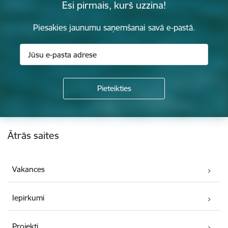
Esi pirmais, kurš uzzina!
Piesakies jaunumu saņemšanai savā e-pastā.
Kājene
Ātrās saites
Vakances
Iepirkumi
Projekti