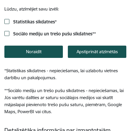
Lūdzu, atzīmējiet savu izvēli:
Statistikas sīkdatnes
*
Sociālo mediju un trešo pušu sīkdatnes
**
Noraidīt
Apstiprināt atzīmētās
*
Statistikas sīkdatnes - nepieciešamas, lai uzlabotu vietnes
darbību un pakalpojumus.
**
Sociālo mediju un trešo pušu sīkdatnes - nepieciešamas, lai
Jūs varētu dalīties ar saturu sociālajos medijos vai skatīt
mājaslapai pievienoto trešo pušu saturu, piemēram, Google
Maps, PowerBI vai citus.
Detalizētāka informācija par izmantotajām