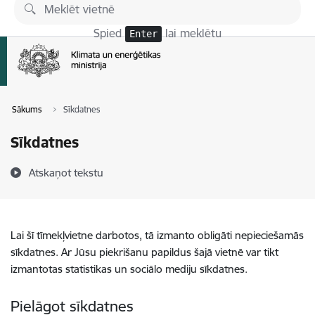
Pāriet uz lapas saturu
Spied
lai meklētu
Enter
Sākums
Sīkdatnes
Sīkdatnes
Atskaņot tekstu
Lai šī tīmekļvietne darbotos, tā izmanto obligāti nepieciešamās
sīkdatnes. Ar Jūsu piekrišanu papildus šajā vietnē var tikt
izmantotas statistikas un sociālo mediju sīkdatnes.
Pielāgot sīkdatnes