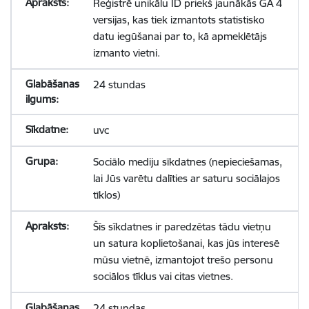
Reģistrē unikālu ID priekš jaunākās GA 4
versijas, kas tiek izmantots statistisko
datu iegūšanai par to, kā apmeklētājs
izmanto vietni.
24 stundas
uvc
Sociālo mediju sīkdatnes (nepieciešamas,
lai Jūs varētu dalīties ar saturu sociālajos
tīklos)
Šīs sīkdatnes ir paredzētas tādu vietņu
un satura koplietošanai, kas jūs interesē
mūsu vietnē, izmantojot trešo personu
sociālos tīklus vai citas vietnes.
24 stundas