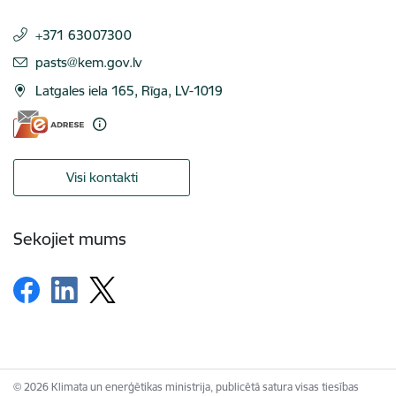
+371 63007300
E-pasts:
pasts@kem.gov.lv
Latgales iela 165, Rīga, LV-1019
Visi kontakti
Sekojiet mums
© 2026 Klimata un enerģētikas ministrija, publicētā satura visas tiesības