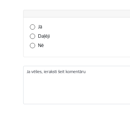
Vai šī informācija bija noderīga?
Jā
Daļēji
Nē
Ja vēlies, ieraksti šeit komentāru