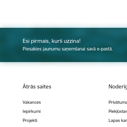
Esi pirmais, kurš uzzina!
Piesakies jaunumu saņemšanai savā e-pastā.
Kājene
Ātrās saites
Noderīg
Vakances
Privātuma
Iepirkumi
Piekļūsta
Projekti
Lapas kar