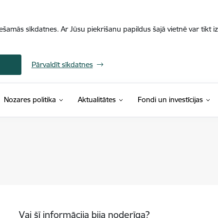
iešamās sīkdatnes. Ar Jūsu piekrišanu papildus šajā vietnē var tikt i
Pārvaldīt sīkdatnes
Nozares politika
Aktualitātes
Fondi un investīcijas
Vai šī informācija bija noderīga?