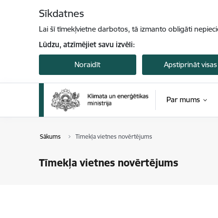
Pāriet uz lapas saturu
Sīkdatnes
Lai šī tīmekļvietne darbotos, tā izmanto obligāti nepiec
Lūdzu, atzīmējiet savu izvēli:
Noraidīt
Apstiprināt visas
Par mums
Sākums
Tīmekļa vietnes novērtējums
Tīmekļa vietnes novērtējums