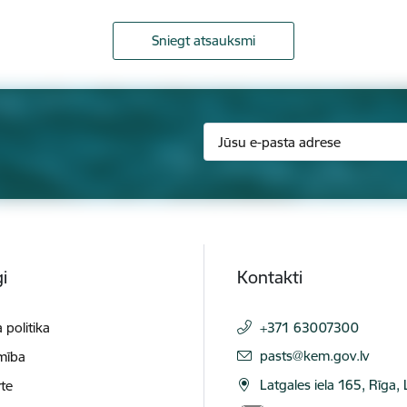
Sniegt atsauksmi
i
Kontakti
 politika
+371 63007300
E-pasts:
pasts@kem.gov.lv
mība
Latgales iela 165, Rīga,
te