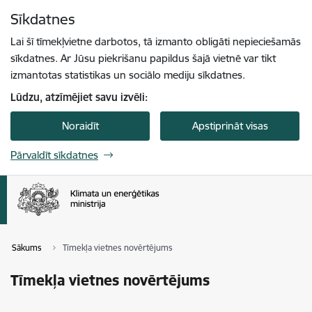
Pāriet uz lapas saturu
Sīkdatnes
Spied
lai meklētu
Enter
Lai šī tīmekļvietne darbotos, tā izmanto obligāti nepieciešamās
sīkdatnes. Ar Jūsu piekrišanu papildus šajā vietnē var tikt
izmantotas statistikas un sociālo mediju sīkdatnes.
Lūdzu, atzīmējiet savu izvēli:
Noraidīt
Apstiprināt visas
Pārvaldīt sīkdatnes
Sākums
Tīmekļa vietnes novērtējums
Tīmekļa vietnes novērtējums