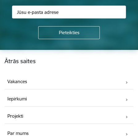
Kājene
Ātrās saites
Vakances
Iepirkumi
Projekti
Par mums