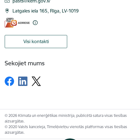
E-pasts:
pasts@kem.gov.lv
Latgales iela 165, Rīga, LV-1019
Visi kontakti
Sekojiet mums
© 2026 Klimata un enerģētikas ministrija, publicētā satura visas tiesības
aizsargātas.
© 2020 Valsts kanceleja, Tīmekļvietņu vienotās platformas visas tiesības
aizsargātas.