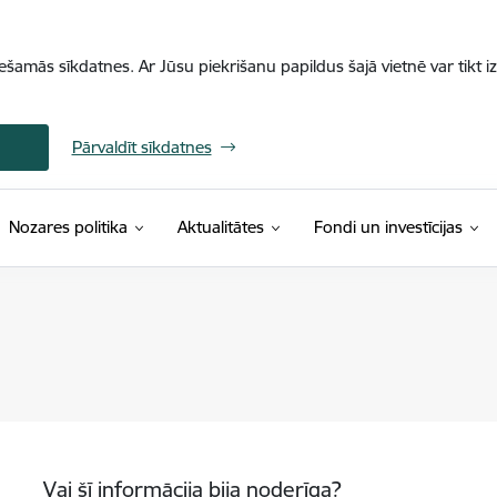
iešamās sīkdatnes. Ar Jūsu piekrišanu papildus šajā vietnē var tikt i
Pārvaldīt sīkdatnes
Nozares politika
Aktualitātes
Fondi un investīcijas
Vai šī informācija bija noderīga?