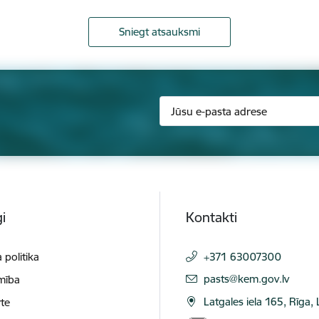
Sniegt atsauksmi
i
Kontakti
 politika
+371 63007300
E-pasts:
pasts@kem.gov.lv
mība
Latgales iela 165, Rīga,
te