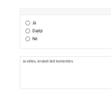
Vai šī informācija bija noderīga?
Jā
Daļēji
Nē
Ja vēlies, ieraksti šeit komentāru