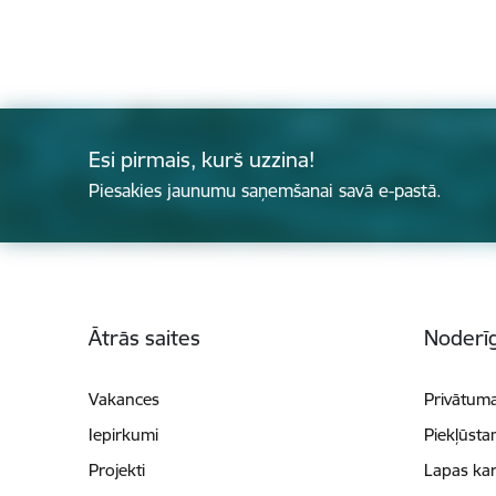
Esi pirmais, kurš uzzina!
Piesakies jaunumu saņemšanai savā e-pastā.
Kājene
Ātrās saites
Noderīg
Vakances
Privātuma
Iepirkumi
Piekļūsta
Projekti
Lapas kar