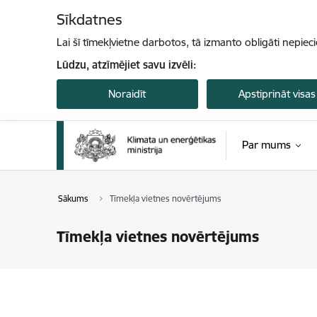
Pāriet uz lapas saturu
Sīkdatnes
Lai šī tīmekļvietne darbotos, tā izmanto obligāti nepiec
Lūdzu, atzīmējiet savu izvēli:
Noraidīt
Apstiprināt visas
Par mums
Sākums
Tīmekļa vietnes novērtējums
Tīmekļa vietnes novērtējums