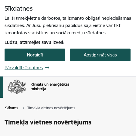
Pāriet uz lapas saturu
Sīkdatnes
Spied
lai meklētu
Enter
Lai šī tīmekļvietne darbotos, tā izmanto obligāti nepieciešamās
sīkdatnes. Ar Jūsu piekrišanu papildus šajā vietnē var tikt
izmantotas statistikas un sociālo mediju sīkdatnes.
Lūdzu, atzīmējiet savu izvēli:
Noraidīt
Apstiprināt visas
Pārvaldīt sīkdatnes
Sākums
Tīmekļa vietnes novērtējums
Tīmekļa vietnes novērtējums