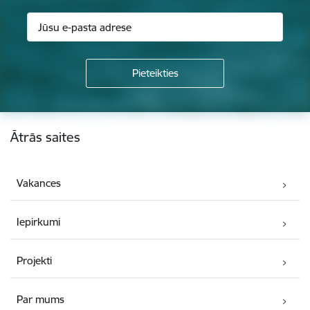
Kājene
Ātrās saites
Vakances
Iepirkumi
Projekti
Par mums