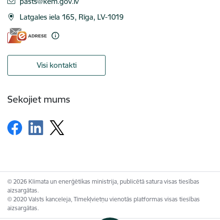
E-pasts:
pasts@kem.gov.lv
Latgales iela 165, Rīga, LV-1019
Visi kontakti
Sekojiet mums
© 2026 Klimata un enerģētikas ministrija, publicētā satura visas tiesības
aizsargātas.
© 2020 Valsts kanceleja, Tīmekļvietņu vienotās platformas visas tiesības
aizsargātas.