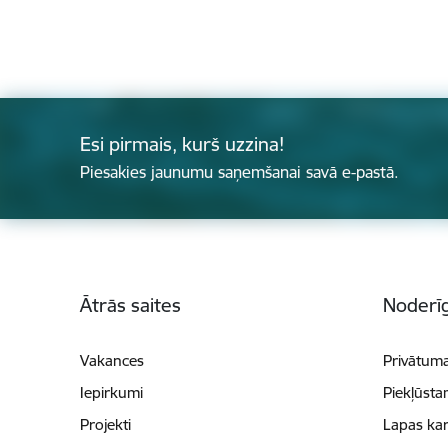
Esi pirmais, kurš uzzina!
Piesakies jaunumu saņemšanai savā e-pastā.
Kājene
Ātrās saites
Noderīg
Vakances
Privātuma
Iepirkumi
Piekļūsta
Projekti
Lapas kar