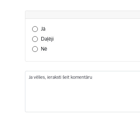
Vai šī informācija bija noderīga?
Jā
Daļēji
Nē
Ja vēlies, ieraksti šeit komentāru