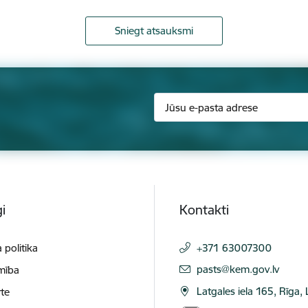
Sniegt atsauksmi
i
Kontakti
 politika
+371 63007300
E-pasts:
pasts@kem.gov.lv
mība
Latgales iela 165, Rīga,
te