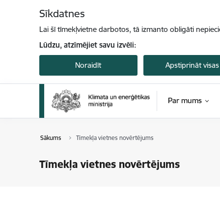
Pāriet uz lapas saturu
Sīkdatnes
Lai šī tīmekļvietne darbotos, tā izmanto obligāti nepiec
Lūdzu, atzīmējiet savu izvēli:
Noraidīt
Apstiprināt visas
Par mums
Sākums
Tīmekļa vietnes novērtējums
Tīmekļa vietnes novērtējums