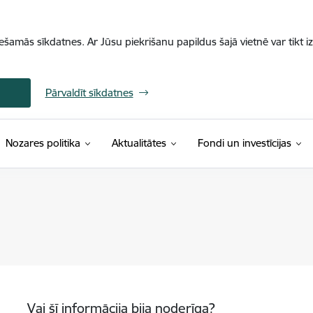
iešamās sīkdatnes. Ar Jūsu piekrišanu papildus šajā vietnē var tikt i
Pārvaldīt sīkdatnes
Nozares politika
Aktualitātes
Fondi un investīcijas
Vai šī informācija bija noderīga?