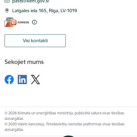
E-pasts:
pasts@kem.gov.lv
Latgales iela 165, Rīga, LV-1019
Visi kontakti
Sekojiet mums
© 2026 Klimata un enerģētikas ministrija, publicētā satura visas tiesības
aizsargātas.
© 2020 Valsts kanceleja, Tīmekļvietņu vienotās platformas visas tiesības
aizsargātas.