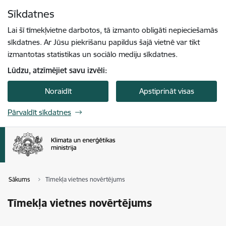
Pāriet uz lapas saturu
Sīkdatnes
Spied
lai meklētu
Enter
Lai šī tīmekļvietne darbotos, tā izmanto obligāti nepieciešamās
sīkdatnes. Ar Jūsu piekrišanu papildus šajā vietnē var tikt
izmantotas statistikas un sociālo mediju sīkdatnes.
Lūdzu, atzīmējiet savu izvēli:
Noraidīt
Apstiprināt visas
Pārvaldīt sīkdatnes
Sākums
Tīmekļa vietnes novērtējums
Tīmekļa vietnes novērtējums