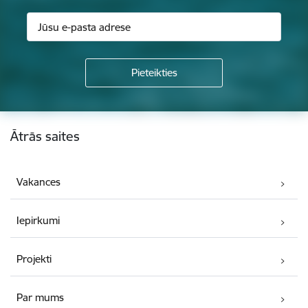
Kājene
Ātrās saites
Vakances
Iepirkumi
Projekti
Par mums