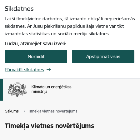
Pāriet uz lapas saturu
Sīkdatnes
Spied
lai meklētu
Enter
Lai šī tīmekļvietne darbotos, tā izmanto obligāti nepieciešamās
sīkdatnes. Ar Jūsu piekrišanu papildus šajā vietnē var tikt
izmantotas statistikas un sociālo mediju sīkdatnes.
Lūdzu, atzīmējiet savu izvēli:
Noraidīt
Apstiprināt visas
Pārvaldīt sīkdatnes
Sākums
Tīmekļa vietnes novērtējums
Tīmekļa vietnes novērtējums