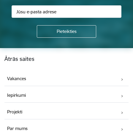
Kājene
Ātrās saites
Vakances
Iepirkumi
Projekti
Par mums