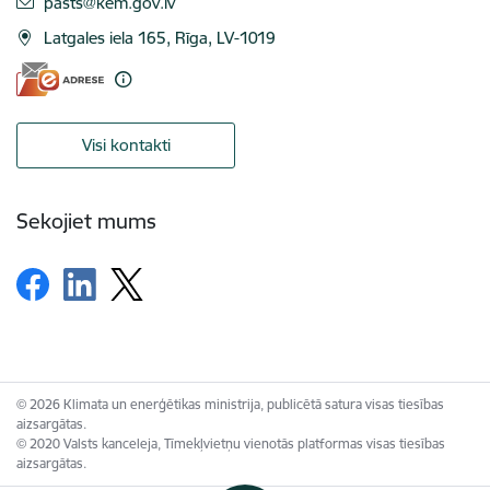
E-pasts:
pasts@kem.gov.lv
Latgales iela 165, Rīga, LV-1019
Visi kontakti
Sekojiet mums
© 2026 Klimata un enerģētikas ministrija, publicētā satura visas tiesības
aizsargātas.
© 2020 Valsts kanceleja, Tīmekļvietņu vienotās platformas visas tiesības
aizsargātas.