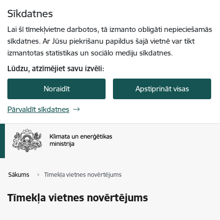
Pāriet uz lapas saturu
Sīkdatnes
Spied
lai meklētu
Enter
Lai šī tīmekļvietne darbotos, tā izmanto obligāti nepieciešamās
sīkdatnes. Ar Jūsu piekrišanu papildus šajā vietnē var tikt
izmantotas statistikas un sociālo mediju sīkdatnes.
Lūdzu, atzīmējiet savu izvēli:
Noraidīt
Apstiprināt visas
Pārvaldīt sīkdatnes
Sākums
Tīmekļa vietnes novērtējums
Tīmekļa vietnes novērtējums