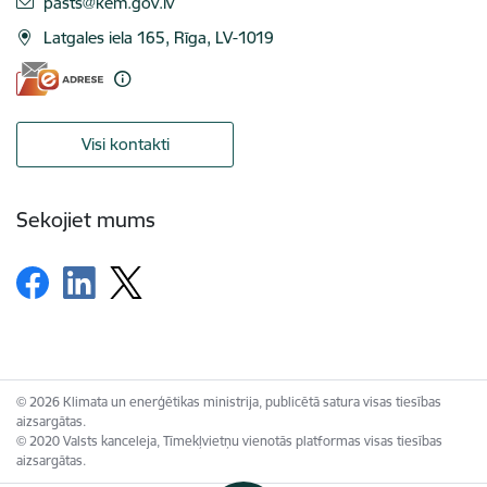
E-pasts:
pasts@kem.gov.lv
Latgales iela 165, Rīga, LV-1019
Visi kontakti
Sekojiet mums
© 2026 Klimata un enerģētikas ministrija, publicētā satura visas tiesības
aizsargātas.
© 2020 Valsts kanceleja, Tīmekļvietņu vienotās platformas visas tiesības
aizsargātas.