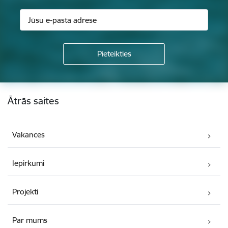
Kājene
Ātrās saites
Vakances
Iepirkumi
Projekti
Par mums