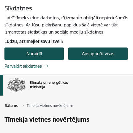
Pāriet uz lapas saturu
Sīkdatnes
Spied
lai meklētu
Enter
Lai šī tīmekļvietne darbotos, tā izmanto obligāti nepieciešamās
sīkdatnes. Ar Jūsu piekrišanu papildus šajā vietnē var tikt
izmantotas statistikas un sociālo mediju sīkdatnes.
Lūdzu, atzīmējiet savu izvēli:
Noraidīt
Apstiprināt visas
Pārvaldīt sīkdatnes
Sākums
Tīmekļa vietnes novērtējums
Tīmekļa vietnes novērtējums