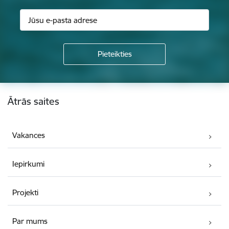
Kājene
Ātrās saites
Vakances
Iepirkumi
Projekti
Par mums