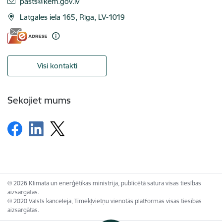
E-pasts:
pasts@kem.gov.lv
Latgales iela 165, Rīga, LV-1019
Visi kontakti
Sekojiet mums
© 2026 Klimata un enerģētikas ministrija, publicētā satura visas tiesības
aizsargātas.
© 2020 Valsts kanceleja, Tīmekļvietņu vienotās platformas visas tiesības
aizsargātas.