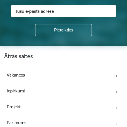
Kājene
Ātrās saites
Vakances
Iepirkumi
Projekti
Par mums