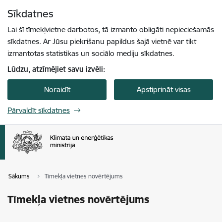
Pāriet uz lapas saturu
Sīkdatnes
Spied
lai meklētu
Enter
Lai šī tīmekļvietne darbotos, tā izmanto obligāti nepieciešamās
sīkdatnes. Ar Jūsu piekrišanu papildus šajā vietnē var tikt
izmantotas statistikas un sociālo mediju sīkdatnes.
Lūdzu, atzīmējiet savu izvēli:
Noraidīt
Apstiprināt visas
Pārvaldīt sīkdatnes
Sākums
Tīmekļa vietnes novērtējums
Tīmekļa vietnes novērtējums