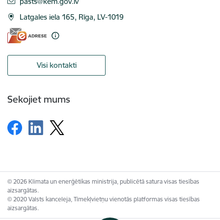
E-pasts:
pasts@kem.gov.lv
Latgales iela 165, Rīga, LV-1019
Visi kontakti
Sekojiet mums
© 2026 Klimata un enerģētikas ministrija, publicētā satura visas tiesības
aizsargātas.
© 2020 Valsts kanceleja, Tīmekļvietņu vienotās platformas visas tiesības
aizsargātas.