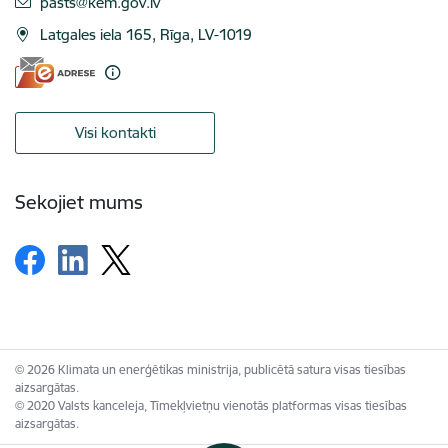
E-pasts:
pasts@kem.gov.lv
Latgales iela 165, Rīga, LV-1019
Visi kontakti
Sekojiet mums
© 2026 Klimata un enerģētikas ministrija, publicētā satura visas tiesības
aizsargātas.
© 2020 Valsts kanceleja, Tīmekļvietņu vienotās platformas visas tiesības
aizsargātas.