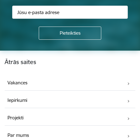
Kājene
Ātrās saites
Vakances
Iepirkumi
Projekti
Par mums