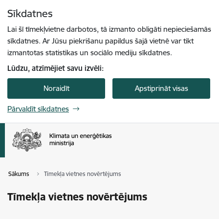
Pāriet uz lapas saturu
Sīkdatnes
Spied
lai meklētu
Enter
Lai šī tīmekļvietne darbotos, tā izmanto obligāti nepieciešamās
sīkdatnes. Ar Jūsu piekrišanu papildus šajā vietnē var tikt
izmantotas statistikas un sociālo mediju sīkdatnes.
Lūdzu, atzīmējiet savu izvēli:
Noraidīt
Apstiprināt visas
Pārvaldīt sīkdatnes
Sākums
Tīmekļa vietnes novērtējums
Tīmekļa vietnes novērtējums